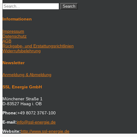
Informationen
Impressum
Datenschutz
AGB
Rückgabe- und Erstattungsrichtlinien
Widerrufsbelehrung
Newsletter
Anmeldung & Abmeldung
SSL Energie GmbH
Münchener Straße 1
D-83527 Haag i. OB
Phone:
+49 8072 3767-100
E-mail:
info@ssl-energie.de
Website:
http://www.ssl-energie.de