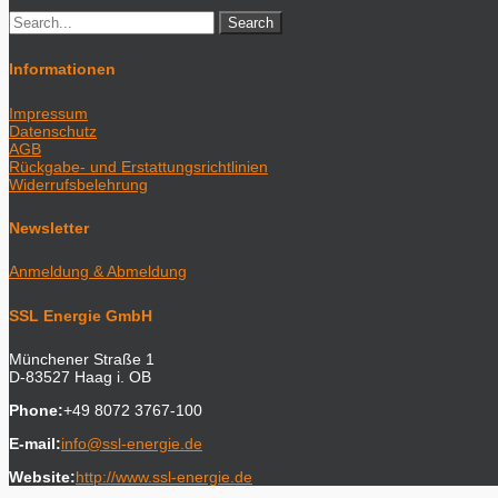
Informationen
Impressum
Datenschutz
AGB
Rückgabe- und Erstattungsrichtlinien
Widerrufsbelehrung
Newsletter
Anmeldung & Abmeldung
SSL Energie GmbH
Münchener Straße 1
D-83527 Haag i. OB
Phone:
+49 8072 3767-100
E-mail:
info@ssl-energie.de
Website:
http://www.ssl-energie.de