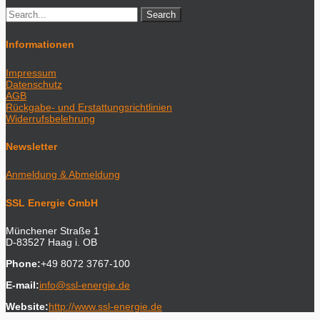
Informationen
Impressum
Datenschutz
AGB
Rückgabe- und Erstattungsrichtlinien
Widerrufsbelehrung
Newsletter
Anmeldung & Abmeldung
SSL Energie GmbH
Münchener Straße 1
D-83527 Haag i. OB
Phone:
+49 8072 3767-100
E-mail:
info@ssl-energie.de
Website:
http://www.ssl-energie.de