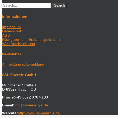
Informationen
Impressum
Datenschutz
AGB
Rückgabe- und Erstattungsrichtlinien
Widerrufsbelehrung
Newsletter
Anmeldung & Abmeldung
SSL Energie GmbH
Münchener Straße 1
D-83527 Haag i. OB
Phone:
+49 8072 3767-100
E-mail:
info@ssl-energie.de
Website:
http://www.ssl-energie.de