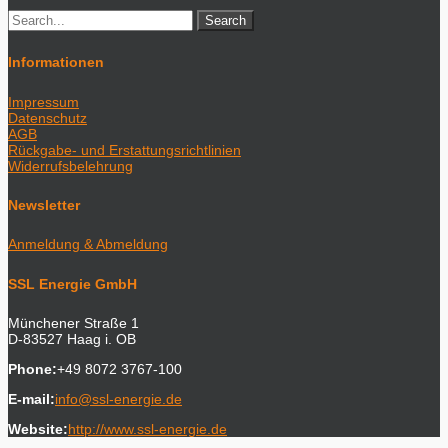
Informationen
Impressum
Datenschutz
AGB
Rückgabe- und Erstattungsrichtlinien
Widerrufsbelehrung
Newsletter
Anmeldung & Abmeldung
SSL Energie GmbH
Münchener Straße 1
D-83527 Haag i. OB
Phone:
+49 8072 3767-100
E-mail:
info@ssl-energie.de
Website:
http://www.ssl-energie.de