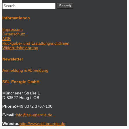
Informationen
Impressum
Datenschutz
AGB
Rückgabe- und Erstattungsrichtlinien
Widerrufsbelehrung
Newsletter
Anmeldung & Abmeldung
SSL Energie GmbH
Münchener Straße 1
D-83527 Haag i. OB
Phone:
+49 8072 3767-100
E-mail:
info@ssl-energie.de
Website:
http://www.ssl-energie.de