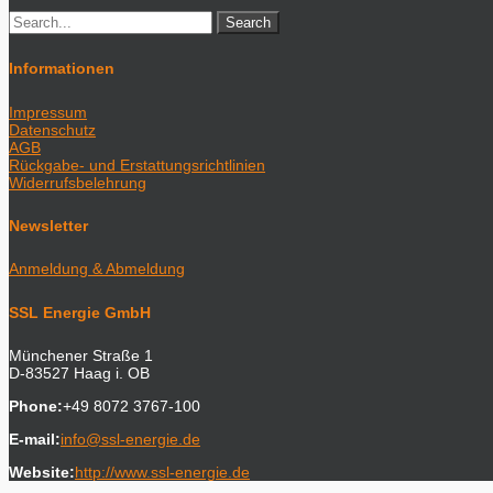
Informationen
Impressum
Datenschutz
AGB
Rückgabe- und Erstattungsrichtlinien
Widerrufsbelehrung
Newsletter
Anmeldung & Abmeldung
SSL Energie GmbH
Münchener Straße 1
D-83527 Haag i. OB
Phone:
+49 8072 3767-100
E-mail:
info@ssl-energie.de
Website:
http://www.ssl-energie.de