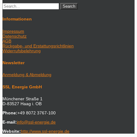
Informationen
Impressum
Datenschutz
AGB
Rückgabe- und Erstattungsrichtlinien
Widerrufsbelehrung
Newsletter
Anmeldung & Abmeldung
SSL Energie GmbH
Münchener Straße 1
D-83527 Haag i. OB
Phone:
+49 8072 3767-100
E-mail:
info@ssl-energie.de
Website:
http://www.ssl-energie.de