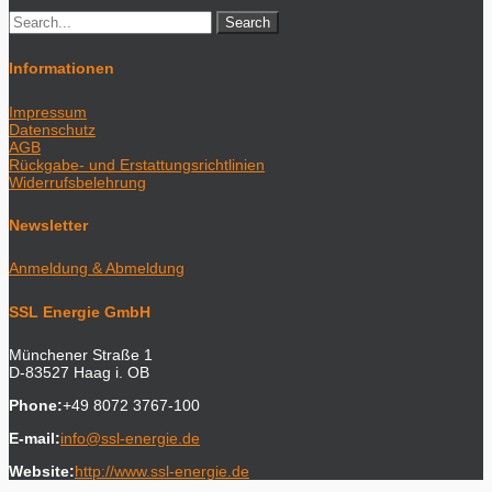
Informationen
Impressum
Datenschutz
AGB
Rückgabe- und Erstattungsrichtlinien
Widerrufsbelehrung
Newsletter
Anmeldung & Abmeldung
SSL Energie GmbH
Münchener Straße 1
D-83527 Haag i. OB
Phone:
+49 8072 3767-100
E-mail:
info@ssl-energie.de
Website:
http://www.ssl-energie.de