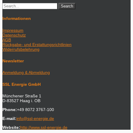
Informationen
Impressum
Datenschutz
AGB
Rückgabe- und Erstattungsrichtlinien
Widerrufsbelehrung
Newsletter
Anmeldung & Abmeldung
SSL Energie GmbH
Münchener Straße 1
D-83527 Haag i. OB
Phone:
+49 8072 3767-100
E-mail:
info@ssl-energie.de
Website:
http://www.ssl-energie.de