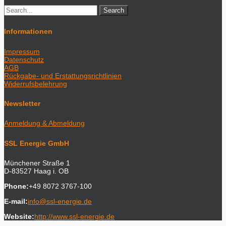
Informationen
Impressum
Datenschutz
AGB
Rückgabe- und Erstattungsrichtlinien
Widerrufsbelehrung
Newsletter
Anmeldung & Abmeldung
SSL Energie GmbH
Münchener Straße 1
D-83527 Haag i. OB
Phone:
+49 8072 3767-100
E-mail:
info@ssl-energie.de
Website:
http://www.ssl-energie.de