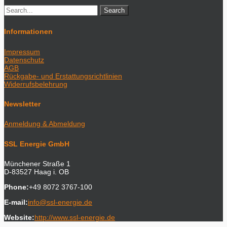
Informationen
Impressum
Datenschutz
AGB
Rückgabe- und Erstattungsrichtlinien
Widerrufsbelehrung
Newsletter
Anmeldung & Abmeldung
SSL Energie GmbH
Münchener Straße 1
D-83527 Haag i. OB
Phone:
+49 8072 3767-100
E-mail:
info@ssl-energie.de
Website:
http://www.ssl-energie.de