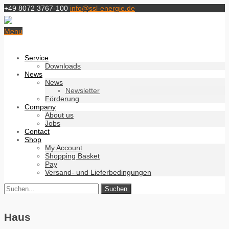
+49 8072 3767-100
info@ssl-energie.de
Menu
Service
Downloads
News
News
Newsletter
Förderung
Company
About us
Jobs
Contact
Shop
My Account
Shopping Basket
Pay
Versand- und Lieferbedingungen
Haus