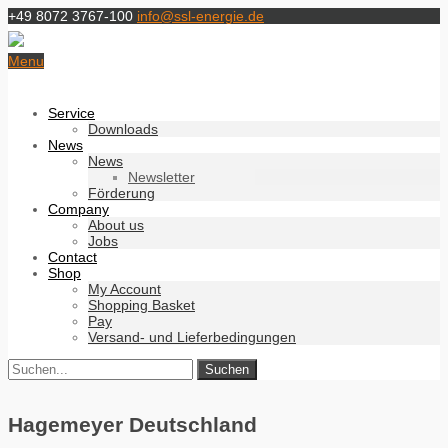
+49 8072 3767-100
info@ssl-energie.de
Menu
Service
Downloads
News
News
Newsletter
Förderung
Company
About us
Jobs
Contact
Shop
My Account
Shopping Basket
Pay
Versand- und Lieferbedingungen
Hagemeyer Deutschland