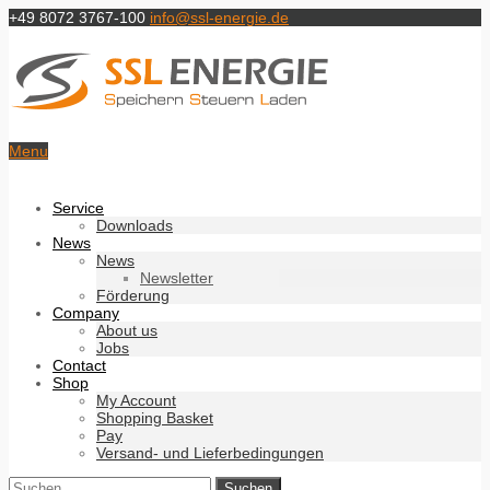
+49 8072 3767-100
info@ssl-energie.de
Menu
Service
Downloads
News
News
Newsletter
Förderung
Company
About us
Jobs
Contact
Shop
My Account
Shopping Basket
Pay
Versand- und Lieferbedingungen