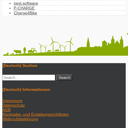
next.software
P-CHARGE
Charge4Bike
(Deutsch) Suchen
(Deutsch) Informationen
Impressum
Datenschutz
AGB
Rückgabe- und Erstattungsrichtlinien
Widerrufsbelehrung