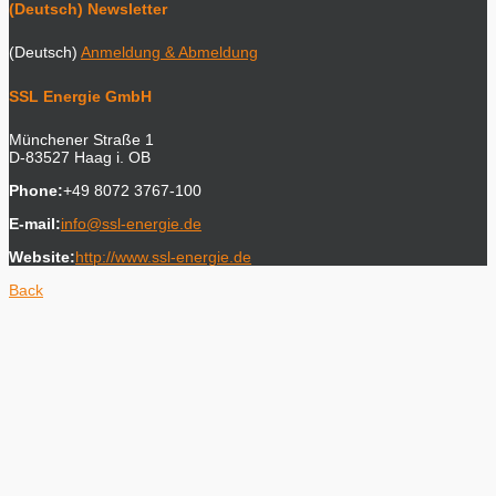
(Deutsch) Newsletter
(Deutsch)
Anmeldung & Abmeldung
SSL Energie GmbH
Münchener Straße 1
D-83527 Haag i. OB
Phone:
+49 8072 3767-100
E-mail:
info@ssl-energie.de
Website:
http://www.ssl-energie.de
Back