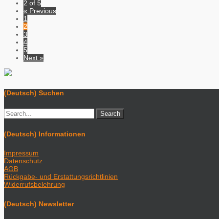
2 of 5
« Previous
1
2
3
4
5
Next »
(Deutsch) Suchen
(Deutsch) Informationen
Impressum
Datenschutz
AGB
Rückgabe- und Erstattungsrichtlinien
Widerrufsbelehrung
(Deutsch) Newsletter