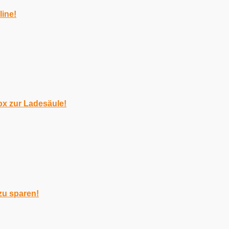
line!
ox zur Ladesäule!
 zu sparen!